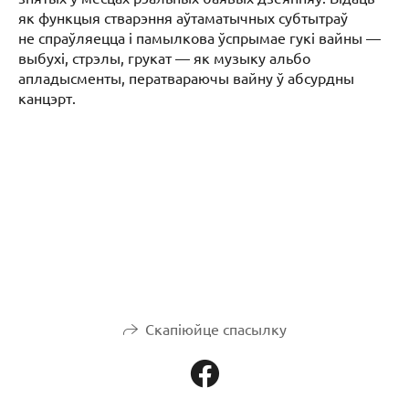
як функцыя стварэння аўтаматычных субтытраў
не спраўляецца і памылкова ўспрымае гукі вайны —
выбухі, стрэлы, грукат — як музыку альбо
апладысменты, ператвараючы вайну ў абсурдны
канцэрт.
Скапіюйце спасылку