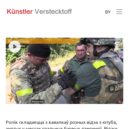
BY
Ролік складаецца з кавалкаў розных відэа з ютуба,
знятых у месцах рэальных баявых дзеянняў. Відаць